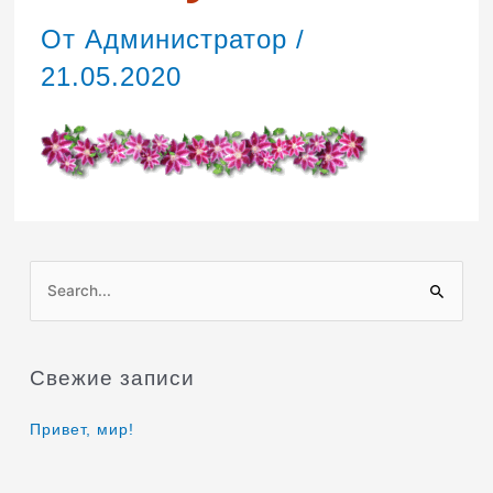
От
Администратор
/
21.05.2020
П
о
и
Свежие записи
с
к
Привет, мир!
: