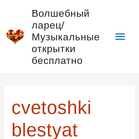
Перейти
Гла
Волшебный
к
ларец/
содержимому
мен
Музыкальные
открытки
бесплатно
cvetoshki
blestyat