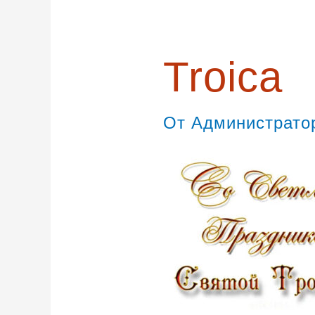
Troica
От
Администрат