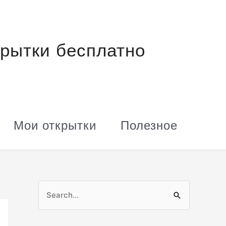
рытки бесплатно
Мои открытки
Полезное
П
о