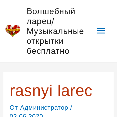
Перейти
Гла
Волшебный
к
ларец/
содержимому
мен
Музыкальные
открытки
бесплатно
rasnyi larec
От
Администратор
/
02.06.2020