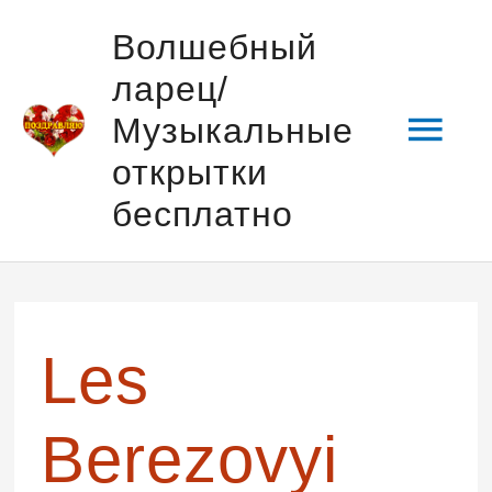
Перейти
Гла
Волшебный
к
ларец/
содержимому
мен
Музыкальные
открытки
бесплатно
Les
Berezovyi