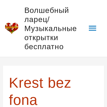
Перейти
Гла
Волшебный
к
ларец/
содержимому
мен
Музыкальные
открытки
бесплатно
Krest bez
fona