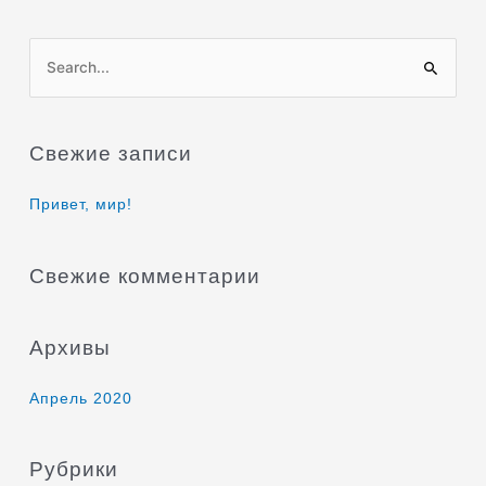
П
о
и
Свежие записи
с
к
Привет, мир!
:
Свежие комментарии
Архивы
Апрель 2020
Рубрики