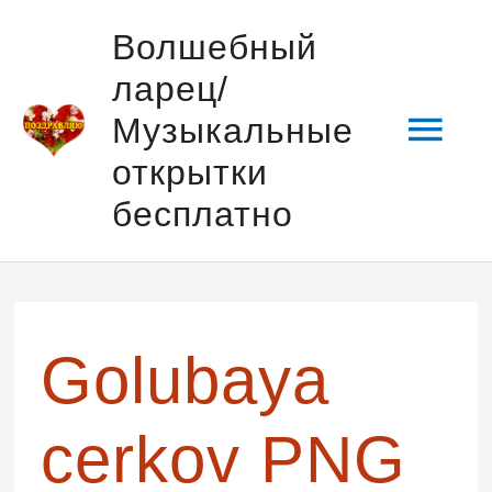
Перейти
Гла
Волшебный
к
ларец/
содержимому
мен
Музыкальные
открытки
бесплатно
Golubaya
cerkov PNG