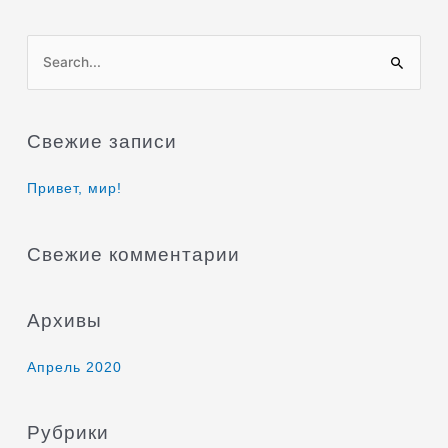
П
о
и
Свежие записи
с
к
Привет, мир!
:
Свежие комментарии
Архивы
Апрель 2020
Рубрики