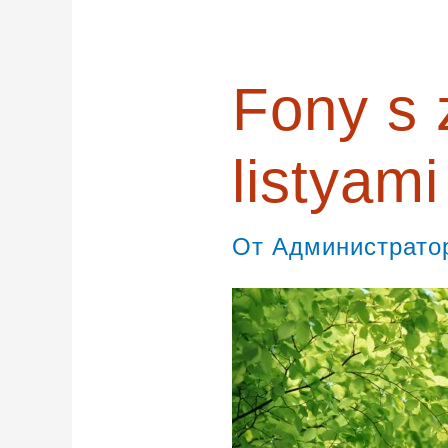
Fony s 
listyami
От
Администрат