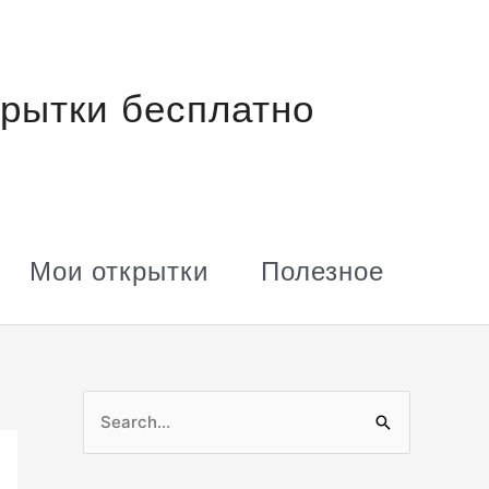
рытки бесплатно
Мои открытки
Полезное
П
о