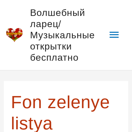
Перейти
Гла
Волшебный
к
ларец/
содержимому
мен
Музыкальные
открытки
бесплатно
Fon zelenye
listya