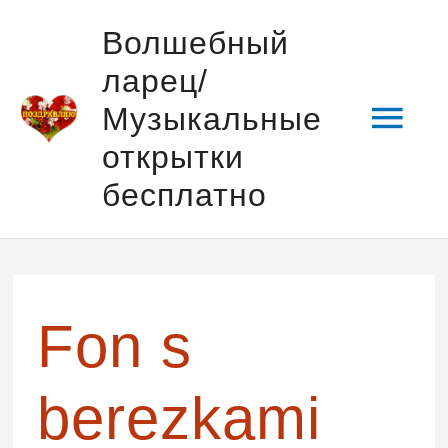
Перейти
Гла
Волшебный
к
ларец/
содержимому
мен
Музыкальные
открытки
бесплатно
Fon s
berezkami