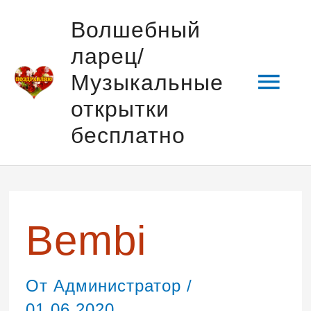
Перейти
Гла
Волшебный
к
ларец/
содержимому
мен
Музыкальные
открытки
бесплатно
Bembi
От
Администратор
/
01.06.2020