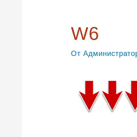
W6
От
Администрат