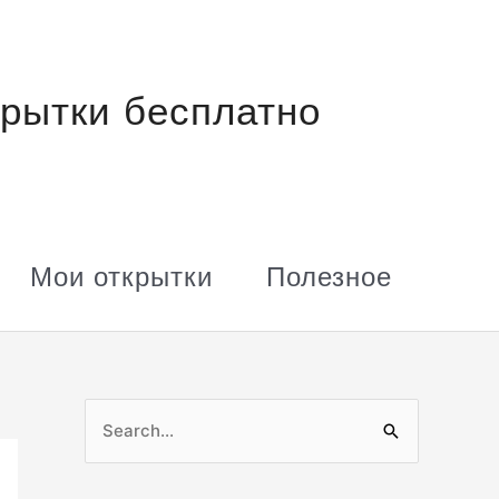
рытки бесплатно
Мои открытки
Полезное
П
о