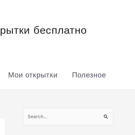
рытки бесплатно
Мои открытки
Полезное
П
о