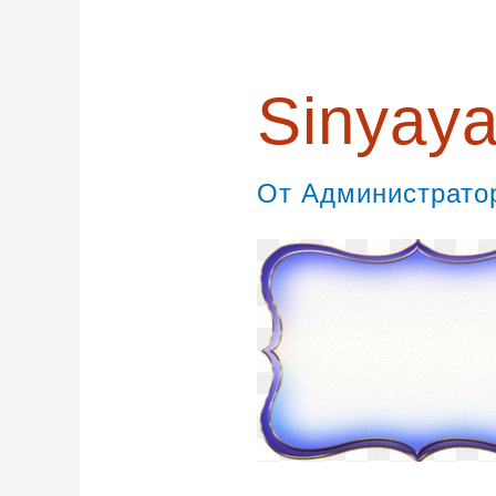
Sinyay
От
Администрат