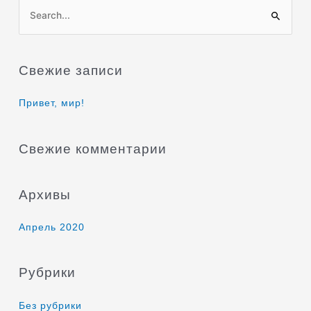
П
о
и
Свежие записи
с
к
Привет, мир!
:
Свежие комментарии
Архивы
Апрель 2020
Рубрики
Без рубрики