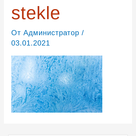
stekle
От
Администратор
/
03.01.2021