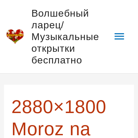
Перейти
Гла
Волшебный
к
ларец/
содержимому
мен
Музыкальные
открытки
бесплатно
2880×1800
Moroz na