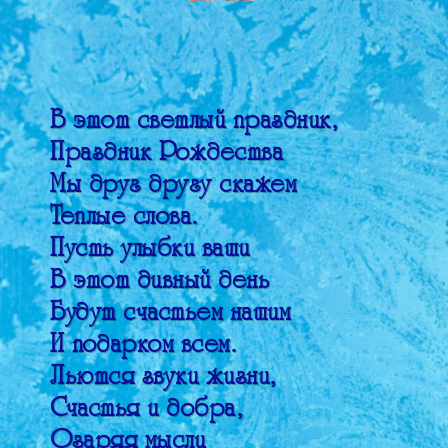
В этот светлый праздник,
Праздник Рождества
Мы друг другу скажем
Теплые слова.
Пусть улыбки ваши
В этот дивный день
Будут счастьем нашим
И подарком всем.
Льются звуки жизни,
Счастья и добра,
Озаряя мысли