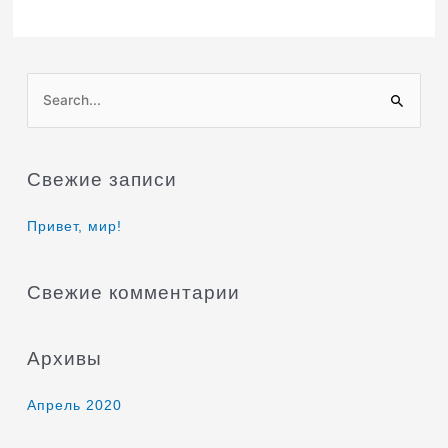
П
о
и
Свежие записи
с
к
Привет, мир!
:
Свежие комментарии
Архивы
Апрель 2020