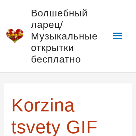
Перейти
Гла
Волшебный
к
ларец/
содержимому
мен
Музыкальные
открытки
бесплатно
Korzina
tsvety GIF