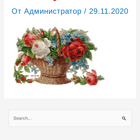
От
Администратор
/
29.11.2020
П
о
и