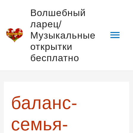
Перейти
Гла
Волшебный
к
ларец/
содержимому
мен
Музыкальные
открытки
бесплатно
баланс-
семья-