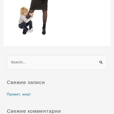
П
о
и
Свежие записи
с
к
Привет, мир!
:
Свежие комментарии