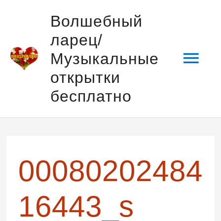
Перейти
Гла
Волшебный
к
ларец/
содержимому
мен
Музыкальные
открытки
бесплатно
00080202484
16443_s