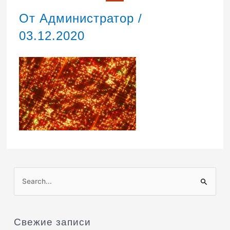
От
Администратор
/
03.12.2020
П
о
и
Свежие записи
с