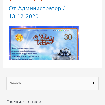
От
Администратор
/
13.12.2020
П
о
и
Свежие записи
с