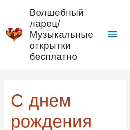
Перейти
Гла
Волшебный
к
ларец/
содержимому
мен
Музыкальные
открытки
бесплатно
С днем
рождения