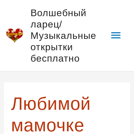
Перейти
Гла
Волшебный
к
ларец/
содержимому
мен
Музыкальные
открытки
бесплатно
Любимой
мамочке