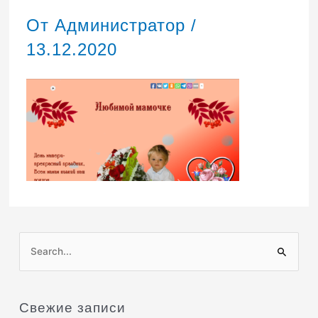
От
Администратор
/
13.12.2020
П
о
и
Свежие записи
с