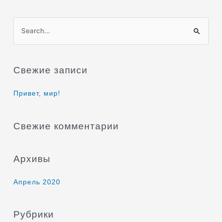
П
о
и
Свежие записи
с
к
Привет, мир!
:
Свежие комментарии
Архивы
Апрель 2020
Рубрики