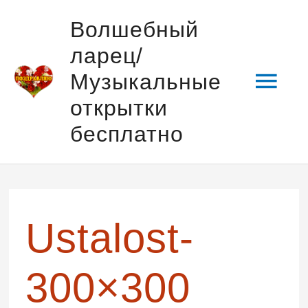
Перейти
Гла
Волшебный
к
ларец/
содержимому
мен
Музыкальные
открытки
бесплатно
Ustalost-
300×300