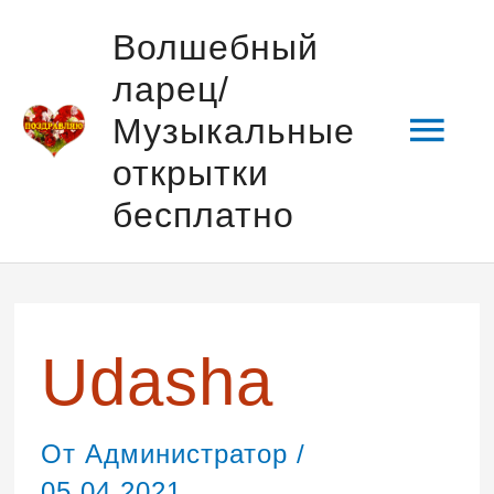
Перейти
Гла
Волшебный
к
ларец/
содержимому
мен
Музыкальные
открытки
бесплатно
Udasha
От
Администратор
/
05.04.2021