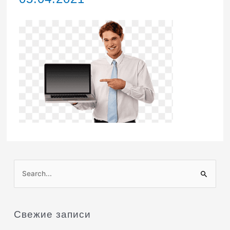
П
о
и
Свежие записи
с