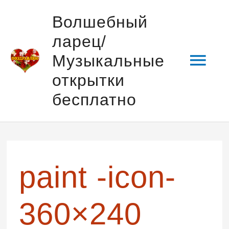
Перейти
Гла
Волшебный
к
ларец/
содержимому
мен
Музыкальные
открытки
бесплатно
paint -icon-
360×240