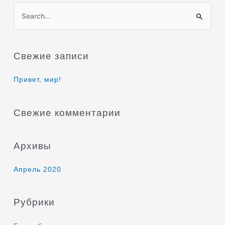
П
о
и
Свежие записи
с
к
Привет, мир!
:
Свежие комментарии
Архивы
Апрель 2020
Рубрики