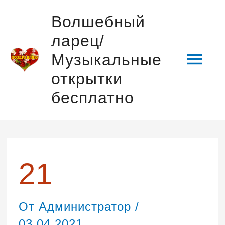
Перейти
Гла
Волшебный
к
ларец/
содержимому
мен
Музыкальные
открытки
бесплатно
Навигация
по
записям
21
От
Администратор
/
03.04.2021