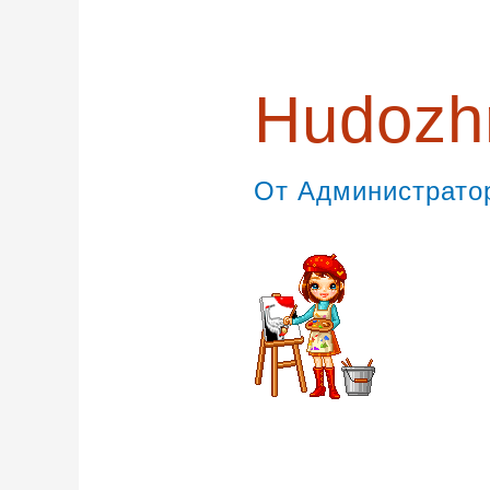
Hudozh
От
Администрат