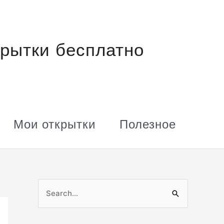
рытки бесплатно
Мои открытки
Полезное
П
о