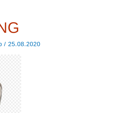
PNG
ор
/
25.08.2020