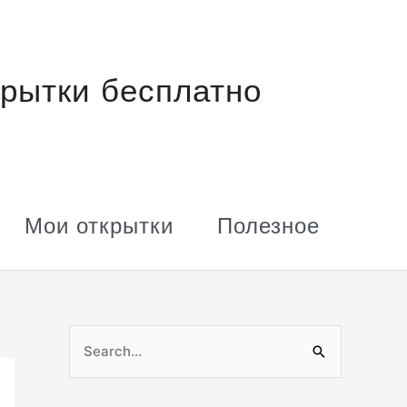
рытки бесплатно
Мои открытки
Полезное
П
о