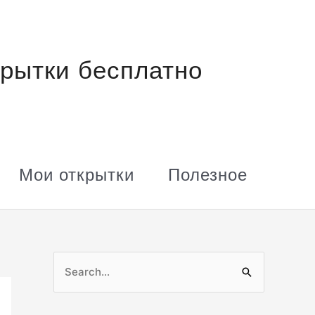
рытки бесплатно
Мои открытки
Полезное
П
о