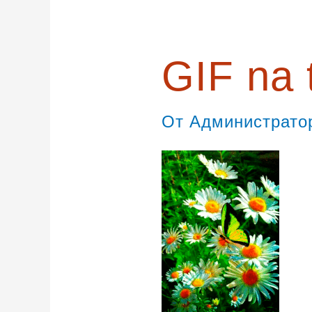
GIF na 
От
Администрат