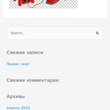
П
о
и
Свежие записи
с
к
Привет, мир!
:
Свежие комментарии
Архивы
Апрель 2020