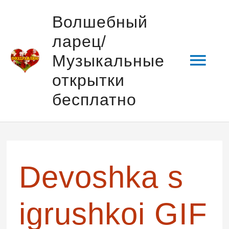
Перейти
Гла
Волшебный
к
ларец/
содержимому
мен
Музыкальные
открытки
бесплатно
Devoshka s
igrushkoi GIF