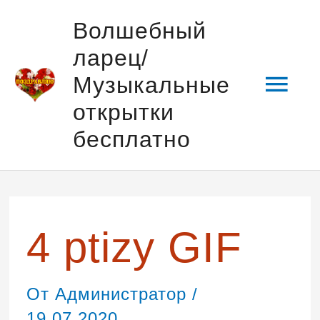
Перейти
Гла
Волшебный
к
ларец/
содержимому
мен
Музыкальные
открытки
бесплатно
4 ptizy GIF
От
Администратор
/
19.07.2020