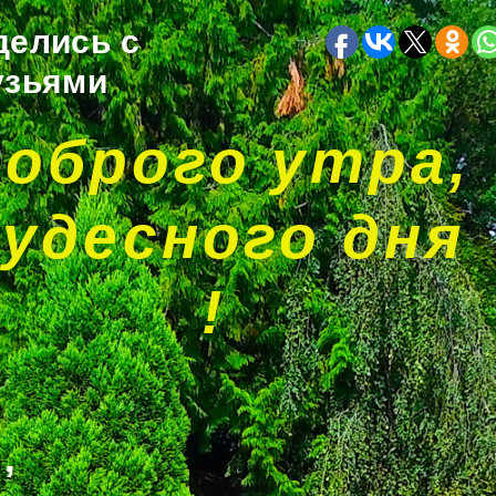
делись с
узьями
оброго утра,
чудесного дня
!
,