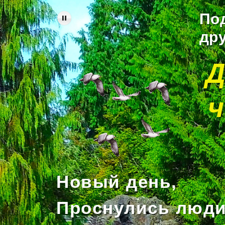
По
др
Д
Новый день,
Проснулись люди