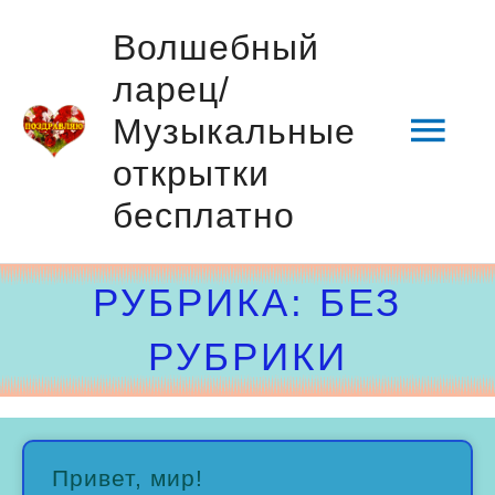
Перейти
Гла
Волшебный
к
ларец/
содержимому
мен
Музыкальные
открытки
бесплатно
РУБРИКА: БЕЗ
РУБРИКИ
Привет, мир!