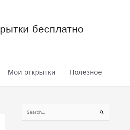
рытки бесплатно
Мои открытки
Полезное
П
о