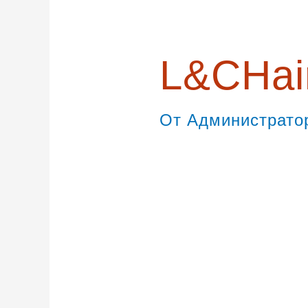
записям
L&CHai
От
Администрат