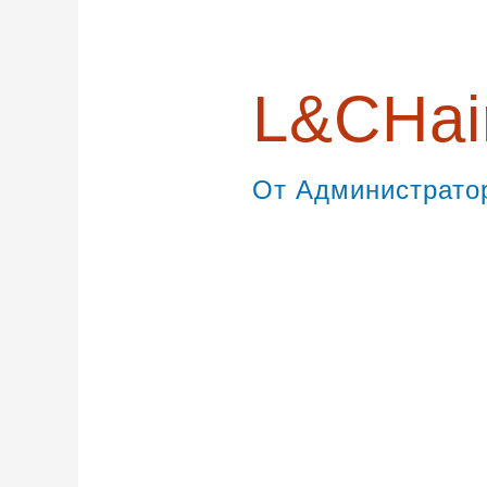
записям
L&CHai
От
Администрат