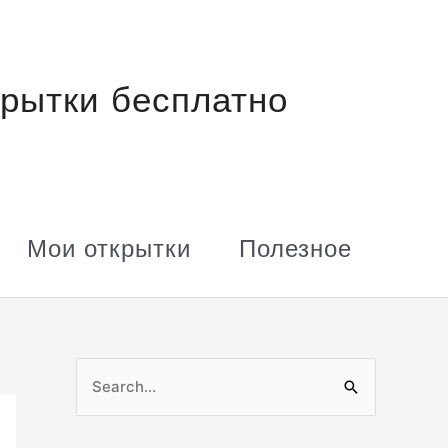
рытки бесплатно
Мои открытки
Полезное
П
о