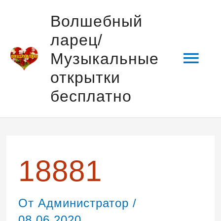
Перейти
Гла
Волшебный
к
ларец/
содержимому
мен
Музыкальные
открытки
бесплатно
Навигация
по
записям
18881
От
Администратор
/
08.06.2020