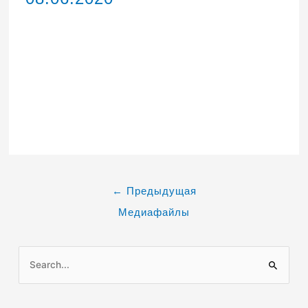
←
Предыдущая
Медиафайлы
П
о
и