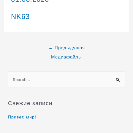
NK63
←
Предыдущая
Медиафайлы
П
о
и
Свежие записи
с
к
Привет, мир!
: