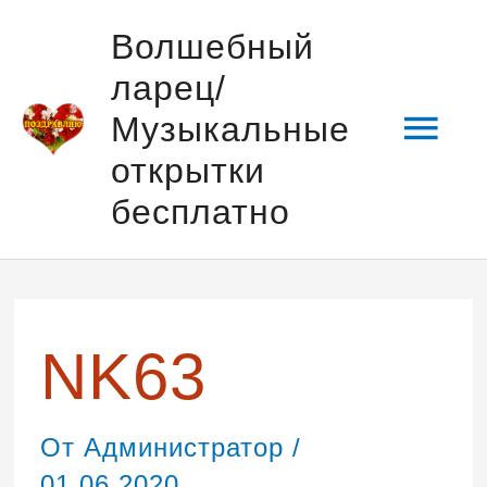
Перейти
Гла
Волшебный
к
ларец/
содержимому
мен
Музыкальные
открытки
бесплатно
Навигация
по
записям
NK63
От
Администратор
/
01.06.2020